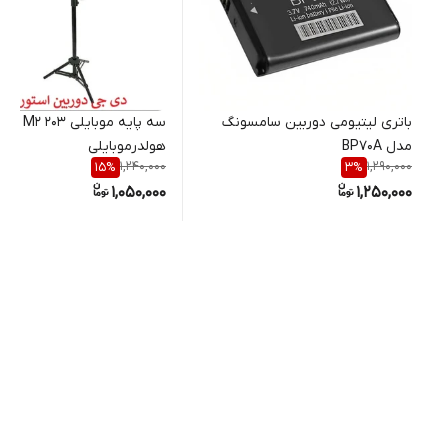
باتری لیتیومی دوربین سامسونگ
سه پایه موبایلی 203 M2
مدل BP70A
هولدرموبایلی
1,240,000
1,290,000
15
%
3
%
1,050,000
1,250,000