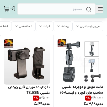
پربازدیدترین
برندها
قیمت
دسته‌بندی
فقط م
مانت موتور و دوچرخه تلسین
نگهدارنده موبایل قابل چرخش
مناسب برای گوپرو و اینستا360
تلسین TELESIN
535,000
4,400,000
8
%
9
%
– GP-HBM-003
490,000
3,980,000