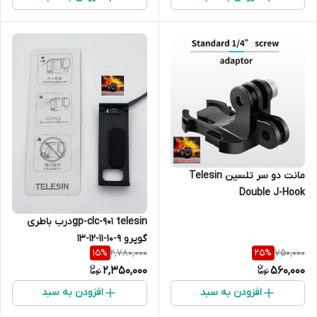
مانت دو سر تلسین Telesin
Double J-Hook
gp-clc-901 telesinدرب باطری
گوپرو 9-10-11-12-13
2,780,000
750,000
15
%
25
%
2,350,000
560,000
افزودن به سبد
افزودن به سبد