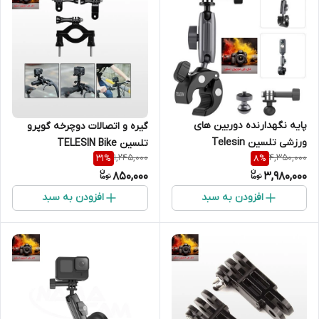
پایه نگهدارنده دوربین های
گیره و اتصالات دوچرخه گوپرو
ورزشی تلسین Telesin
تلسین TELESIN Bike
1,245,000
4,350,000
31
%
8
%
Universal Tube ClampGP-
Motorcycle Handlebar
850,000
3,980,000
HBM-003
افزودن به سبد
افزودن به سبد