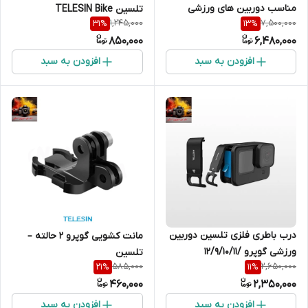
مناسب دوربین های ورزشی
تلسین TELESIN Bike
1,245,000
7,500,000
31
%
13
%
Motorcycle Handlebar
850,000
6,480,000
افزودن به سبد
افزودن به سبد
درب باطری فلزی تلسین دوربین
مانت کشویی گوپرو 2 حالته –
ورزشی گوپرو /12/9/10/11
تلسین
585,000
2,650,000
21
%
11
%
460,000
2,350,000
افزودن به سبد
افزودن به سبد