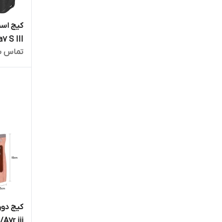
a7 S III
تماس ب
کیج دور