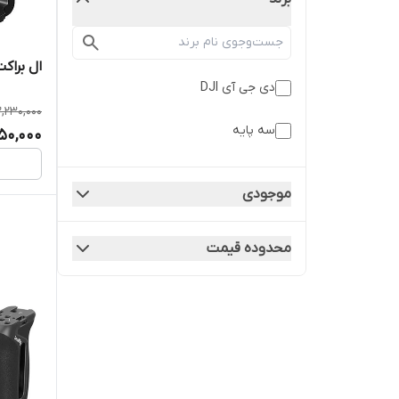
ال براکت دورب
دی جی آی DJI
2,230,000
سه پایه
850,000
موجودی
محدوده قیمت