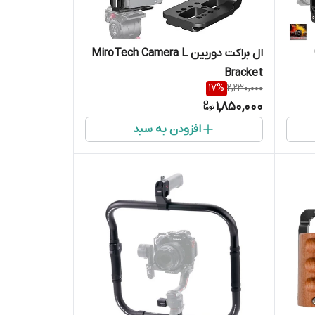
ال براکت دوربین MiroTech Camera L
Bracket
17
%
2,230,000
1,850,000
افزودن به سبد