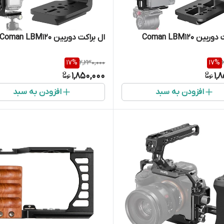
ین Coman LBM120
ال براکت دوربین Coman LBM120
17
%
2,230,000
17
%
1,850,000
1,
افزودن به سبد
افزودن به سبد