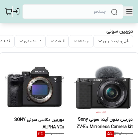
دوربین سونی
پربازدیدترین
برندها
قیمت
دسته‌بندی
فقط م
دوربین بدون آینه سونی Sony
دوربین عکاسی سونی SONY
ZV-E10 Mirrorless Camera kit
ALPHA 7Cii
263,000,000
132,800,000
3
%
5
%
16-50mm