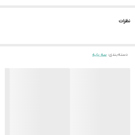
این سه پایه، قابلیت نصب گوشی موبایل به صورت افقی یا عمودی
است. همچنین شما می توانید با حذف میله افقی، گوشی موبایل را
نظرات
مستقیما روی سه پایه نصب
دسته‌بندی
:
سه پایه