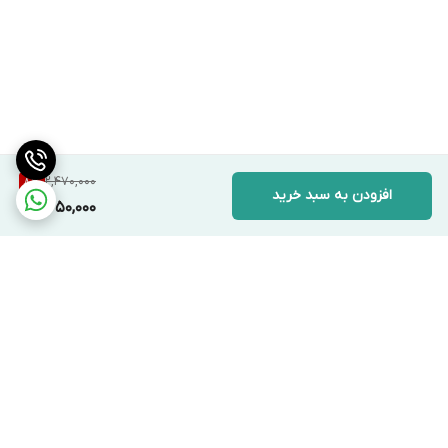
2,470,000
8
%
افزودن به سبد خرید
2,250,000
برگشت به بالا