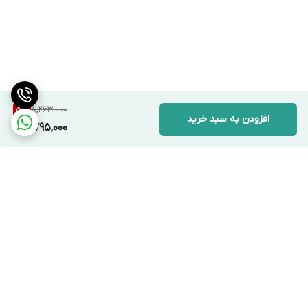
8,263,000
5
%
افزودن به سبد خرید
7,795,000
برگشت به بالا