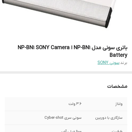
باتری سونی مدل NP-BN1 ا NP-BN1 SONY Camera
Battery
برند:
سونی SONY
مشخصات
ولتاژ
3.6 ولت
سازگاری با دوربین
سونی سری Cyber-shot
ظرفیت
600 میلی آمپر