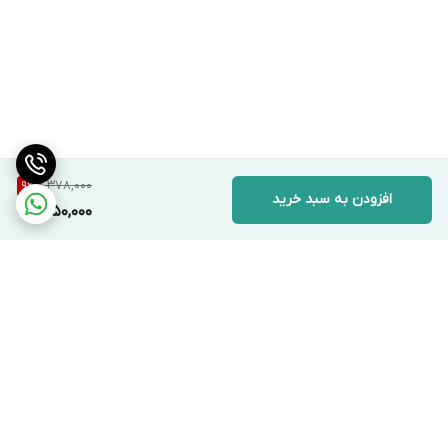
1,378,000
9
%
افزودن به سبد خرید
1,250,000
برگشت به بالا