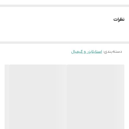
هوشمند تا 3.3 اینچ عریض ShotGuides، ویرایشگر هوش مصنوعی
پشتیبانی از شارژ تلفن از طریق USB-C فرکانس بی سیم: 2.4 گیگاهرتز
نظرات
پروتکل بی سیم: بلوتوث
دسته‌بندی
:
استابلایزر و گیمبال