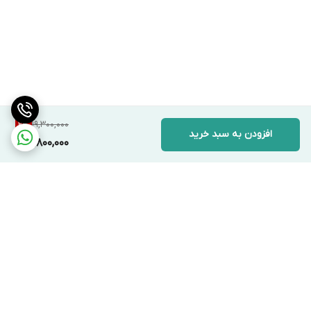
19,300,000
2
%
افزودن به سبد خرید
18,800,000
برگشت به بالا