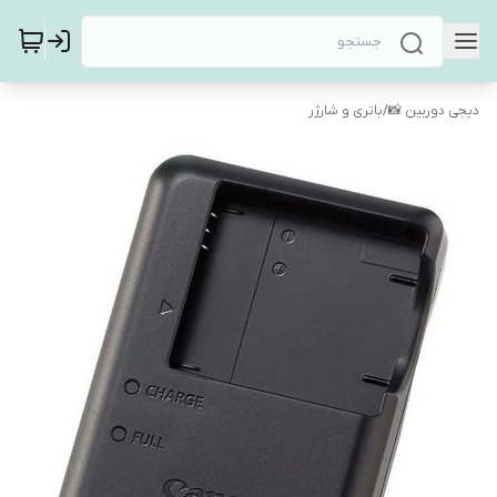
دیجی دوربین 📸
/
باتری و شارژر