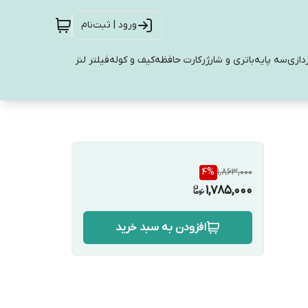
ورود | ثبت‌نام
دازی
سه پایه
باتری و شارژر
کارت حافظه
کیف و کوله
فیلتر لنز
4
%
1,863,000
1,785,000
افزودن به سبد خرید