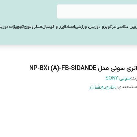
بین عکاسی
لنز
گوپرو دوربین ورزشی
استابلایزر و گیمبال
میکروفون
تجهیزات نورپر
ری سونی مدل NP-BX1 (A)-FB-SIDANDE
ند:
سونی SONY
ته‌بندی
:
باتری و شارژر