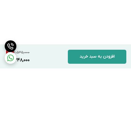
2,535,000
7
%
افزودن به سبد خرید
2,348,000
برگشت به بالا