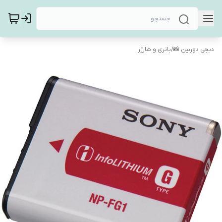
دیجی دوربین 📸
/
باتری و شارژر