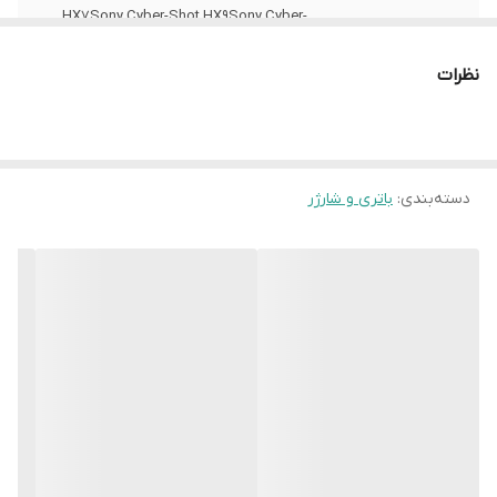
HX7Sony Cyber-Shot HX9Sony Cyber-
Shot WX10Sony Cyber-Shot H55
نظرات
دسته‌بندی
:
باتری و شارژر