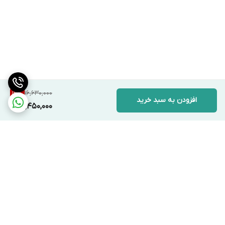
16,630,000
13
%
افزودن به سبد خرید
14,450,000
برگشت به بالا