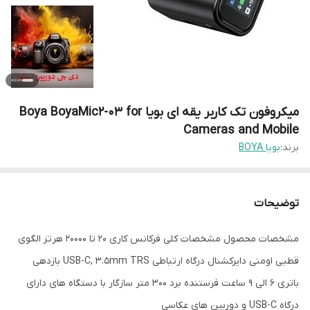
میکروفون تک کاربر یقه ای بویا Boya BoyaMic2-03 for
Cameras and Mobile
برند:
بویا BOYA
توضیحات
مشخصات محصول مشخصات کلی فرکانس کاری 20 تا 20000 هرتز الگوی
قطبی اومنی دایرکشنال درگاه ارتباطی USB-C, 3.5mm TRS بازدهی
باتری 6 الی 9 ساعت فرستنده برد 300 متر سازگار با دستگاه های دارای
درگاه USB-C و دوربین های عکاسی