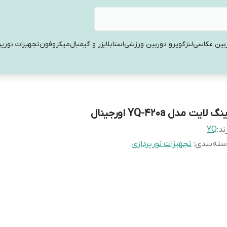
بین عکاسی
لنز
گوپرو دوربین ورزشی
استابلایزر و گیمبال
میکروفون
تجهیزات نورپر
نگ لایت مدل YQ-420a اورجینال
ند:
YQ
ته‌بندی
:
تجهیزات نورپردازی