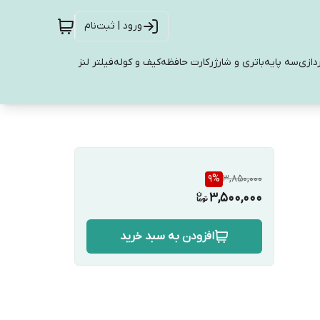
ورود | ثبت‌نام
دازی
سه پایه
باتری و شارژر
کارت حافظه
کیف و کوله
فیلتر لنز
9
%
3,850,000
3,500,000
افزودن به سبد خرید