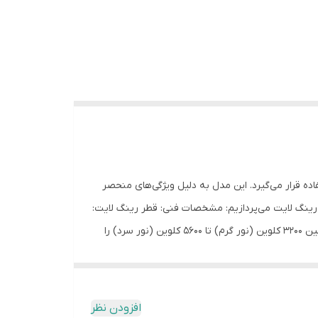
مورد استفاده قرار می‌گیرد. این مدل به دلیل ویژگی‌های منحصر
ن رینگ لایت می‌پردازیم: مشخصات فنی: قطر رینگ لایت:
دارای قطر 18 اینچ (حدود 45 سانتی‌متر) است. توان مصرفی: توان مصرفی آن حدود 60 وات است. دمای رنگ: قابلیت تنظیم دمای رنگ بین 3200 کلوین (نور گرم) تا 5600 کلوین (نور سرد) را
دارد. شاخص تجدید رنگ (CRI): دارای CRI بالای 90 است که دقت رنگ‌ها را به خوبی نمایش می‌دهد. شدت نور: امکان تنظیم شدت نور از 0 تا 100 درصد برای دستیابی به نور مناسب در هر
نگ لایت از طریق برق شهری تغذیه می‌شود و برخی
ا آسان می‌کند. چند منظوره بودن: مناسب برای انواع
افزودن نظر