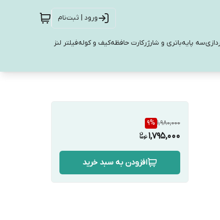
ورود | ثبت‌نام
دازی
سه پایه
باتری و شارژر
کارت حافظه
کیف و کوله
فیلتر لنز
9
%
1,980,000
1,795,000
افزودن به سبد خرید