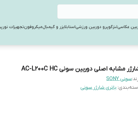
بین عکاسی
لنز
گوپرو دوربین ورزشی
استابلایزر و گیمبال
میکروفون
تجهیزات نورپر
رژر مشابه اصلی دوربین سونی AC-L200C HC
ند:
سونی SONY
ته‌بندی
:
باتری شارژر سونی