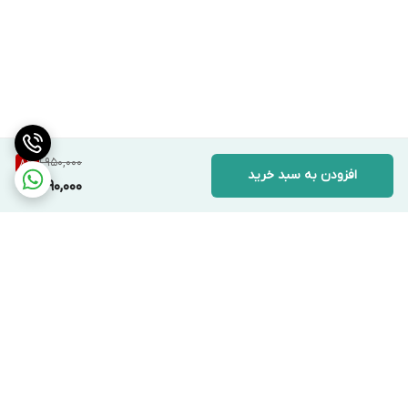
1,950,000
8
%
افزودن به سبد خرید
1,790,000
برگشت به بالا