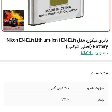
باتری نیکون مدل EN-EL19 ا Nikon EN-EL19 Lithium-Ion
Battery {اصلی شرکتی}
برند:
نیکون NIKON
مشخصات
ظرفیت باتری
700 میلی آمپر
ولتاژ
3.7 V