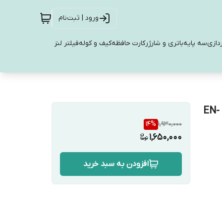
ورود | ثبت‌نام
دازی
سه پایه
باتری و شارژر
کارت حافظه
کیف و کوله
فیلتر لنز
شارژر دوربین نیکون MH23 مناسب برای باتری EN-EL9 و EN-
14
%
1,930,000
1,650,000
افزودن به سبد خرید