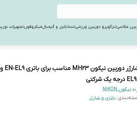
بین عکاسی
لنز
گوپرو دوربین ورزشی
استابلایزر و گیمبال
میکروفون
تجهیزات نورپر
 درجه یک شرکتی
ند:
نیکون NIKON
ته‌بندی
:
باتری و شارژر