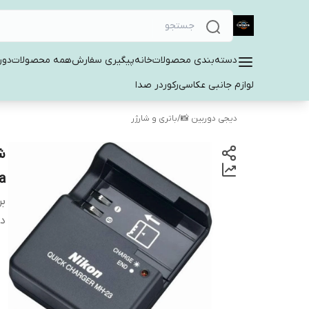
دسته‌بندی محصولات
خانه
پیگیری سفارش
همه محصولات
دور
لوازم جانبی عکاسی
رکوردر صدا
دیجی دوربین 📸
/
باتری و شارژر
EL9a
بر
دس