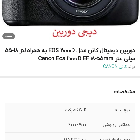
دوربین دیجیتال کانن مدل EOS 2000D به همراه لنز 18-55
میلی متر Canon Eos 2000D EF 18-55mm
برند:
کانن CANON
مشخصات
نوع بدنه
SLR کامپکت
حداکثر رزولوشن
6000X4000
نسبت ابعاد تصویر
1:1,4:3,3:2,16:9