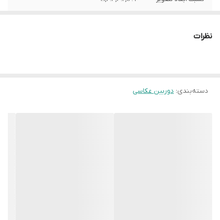
تعداد پیکسل ها
24 مگاپیکسل
نظرات
اندازه سنسور
APS-C
پیکسل های موثر
25 مگاپیکسل
دسته‌بندی
:
دوربین عکاسی
توضیحات اندازه
22.3x14.9 میلی متر
سنسور
نوع سنسور
CMOS
پردازشگر
DIGIC 4+
حساسیت ایزو
Auto
ایزو تقویت شده
100
(حداقل)