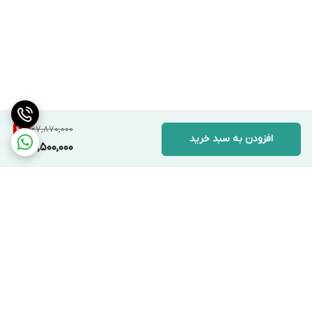
67,870,000
4
%
افزودن به سبد خرید
64,500,000
برگشت به بالا