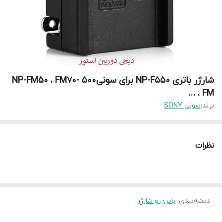
شارژر باتری NP-F550 برای سونی500 -NP-FM50 ، FM70
، FM ...
برند:
سونی SONY
نظرات
دسته‌بندی
:
باتری و شارژر