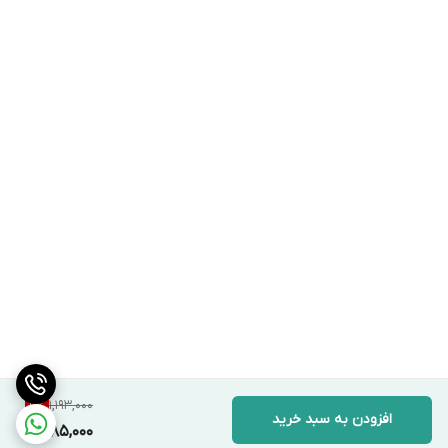
1,193,000
9
%
افزودن به سبد خرید
1,085,000