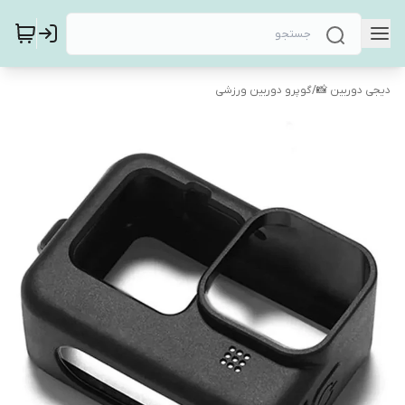
دیجی دوربین 📸
/
گوپرو دوربین ورزشی