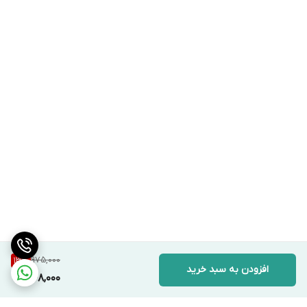
975,000
13
%
افزودن به سبد خرید
848,000