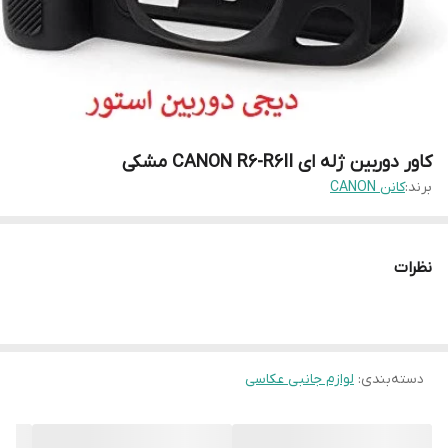
کاور دوربین ژله ای CANON R6-R6II مشکی
برند:
کانن CANON
نظرات
دسته‌بندی
:
لوازم جانبی عکاسی