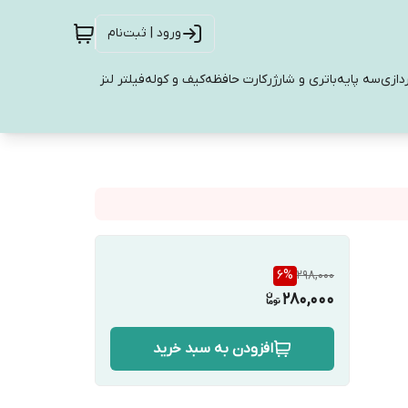
ورود | ثبت‌نام
دازی
سه پایه
باتری و شارژر
کارت حافظه
کیف و کوله
فیلتر لنز
6
%
298,000
280,000
افزودن به سبد خرید