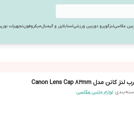
بین عکاسی
لنز
گوپرو دوربین ورزشی
استابلایزر و گیمبال
میکروفون
تجهیزات نورپر
ب لنز کانن مدل Canon Lens Cap 82mm
ته‌بندی
:
لوازم جانبی عکاسی