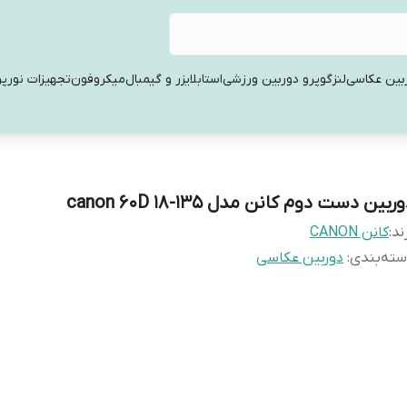
بین عکاسی
لنز
گوپرو دوربین ورزشی
استابلایزر و گیمبال
میکروفون
تجهیزات نورپر
ربین دست دوم کانن مدل canon 60D 18-135
ند:
کانن CANON
ته‌بندی
:
دوربین عکاسی