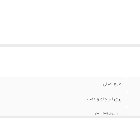
طرح اصلی
برای لنز جلو و عقب
اینستا360 - x3