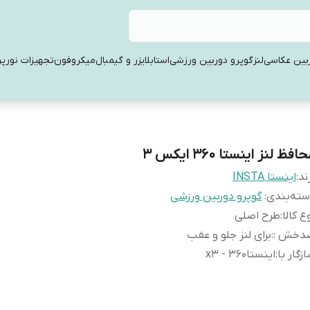
بین عکاسی
لنز
گوپرو دوربین ورزشی
استابلایزر و گیمبال
میکروفون
تجهیزات نورپر
افظ لنز اینستا ۳۶۰ ایکس 3
ند:
اینستا INSTA
ته‌بندی
:
گوپرو دوربین ورزشی
ع کالا
:
طرح اصلی
دخش :
:
برای لنز جلو و عقب
زگار با
:
اینستا360 - x3