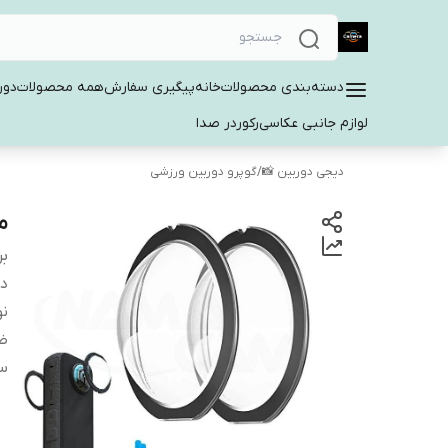
دسته‌بندی محصولات
خانه
پیگیری سفارش
همه محصولات
دور
لوازم جانبی عکاسی
رکوردر صدا
دیجی دوربین 📸
/
گوپرو دوربین ورزشی
مح
بر
دس
نو
ض
سا