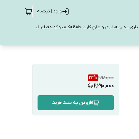
ورود | ثبت‌نام
دازی
سه پایه
باتری و شارژر
کارت حافظه
کیف و کوله
فیلتر لنز
23
%
2,980,000
2,290,000
افزودن به سبد خرید