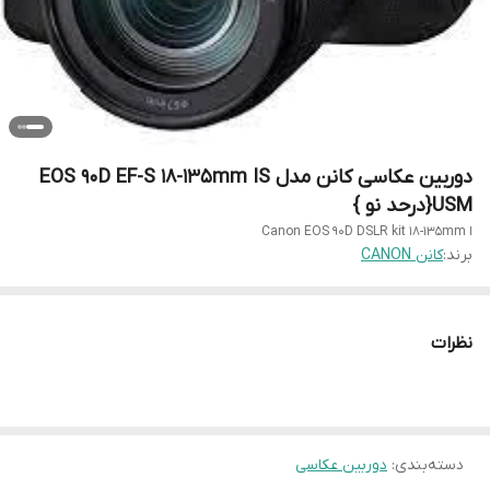
دوربین عکاسی کانن مدل EOS 90D EF-S 18-135mm IS
USM{درحد نو }
ا Canon EOS 90D DSLR kit 18-135mm
برند:
کانن CANON
نظرات
دسته‌بندی
:
دوربین عکاسی