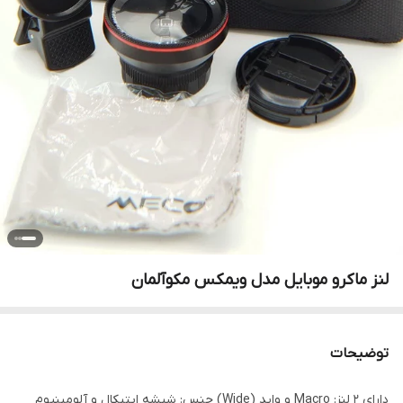
لنز ماکرو موبایل مدل ویمکس مکوآلمان
توضیحات
دارای ۲ لنز: Macro و واید (Wide) جنس: شیشه اپتیکال و آلومینیوم