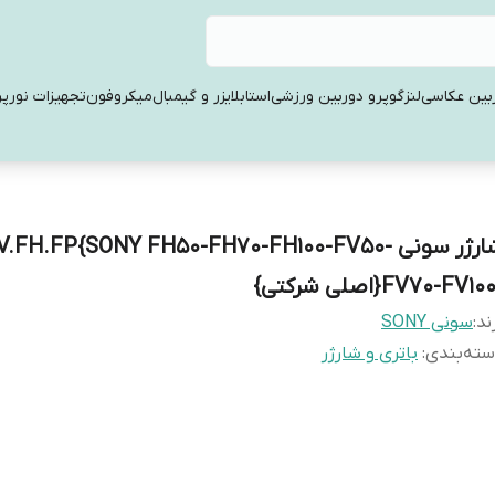
بین عکاسی
لنز
گوپرو دوربین ورزشی
استابلایزر و گیمبال
میکروفون
تجهیزات نورپر
شارژر سونی FV.FH.FP{SONY FH50-FH70-FH100-FV50
FV70-FV1}{اصلی شرکتی}
ند:
سونی SONY
ته‌بندی
:
باتری و شارژر