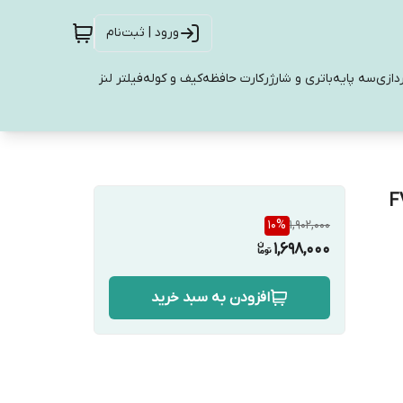
ورود | ثبت‌نام
دازی
سه پایه
باتری و شارژر
کارت حافظه
کیف و کوله
فیلتر لنز
-
10
%
1,902,000
1,698,000
افزودن به سبد خرید