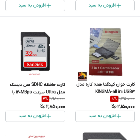
افزودن به سبد
افزودن به سبد
کارت خوان کینگما همه کاره مدل
کارت حافظه SDHC سن دیسک
KINGMA-all in1 USB3
مدل Ultra سرعت 120MBps با
2,980,000
2,350,000
4
%
8
%
ظرفیت 32 گیگابایت
2,850,000
2,150,000
افزودن به سبد
افزودن به سبد