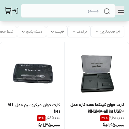
جدیدترین
برندها
قیمت
دسته‌بندی
فقط محص
کارت خوان کینگما همه کاره مدل
کارت خوان میکروسیم مدل ALL
KINGMA-all in1 USB3
İN 1
1,565,000
2,680,000
13
%
27
%
1,350,000
1,950,000