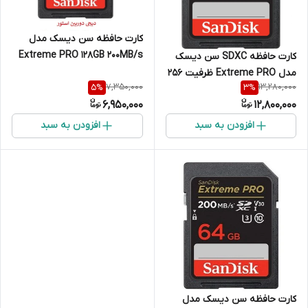
کارت حافظه سن دیسک مدل
Extreme PRO 128GB 200MB/s
کارت حافظه SDXC سن دیسک
اورجینال اصلی
مدل Extreme PRO ظرفیت 256
7,350,000
13,280,000
5
%
3
%
گیگابایت – 200MB{اصلی}
6,950,000
12,800,000
افزودن به سبد
افزودن به سبد
کارت حافظه سن دیسک مدل