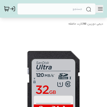
دیجی دوربین 📸
/
کارت حافظه