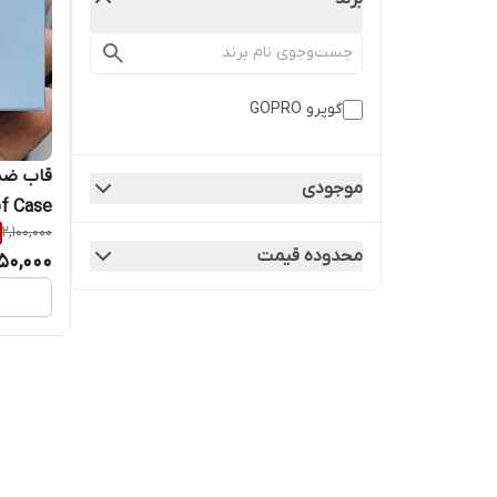
گوپرو GOPRO
موجودی
of Case
2,100,000
محدوده قیمت
750,000