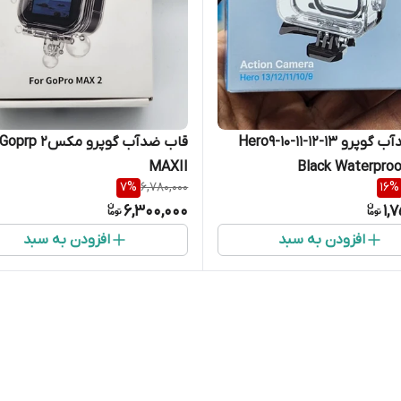
قاب ضدآب گوپرو Hero9-10-11-12-13
قاب ضدآب گوپرو مکس2 Goprp
MAXII
Black Waterpro
7
%
6,780,000
16
%
6,300,000
1,
افزودن به سبد
افزودن به سبد