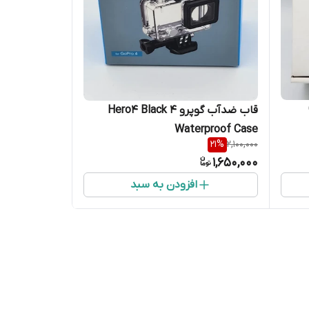
قاب ضدآب گوپرو 4 Hero4 Black
Waterproof Case
21
%
2,100,000
1,650,000
افزودن به سبد