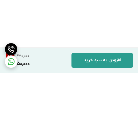
2,470,000
8
%
افزودن به سبد خرید
2,250,000
برگشت به بالا