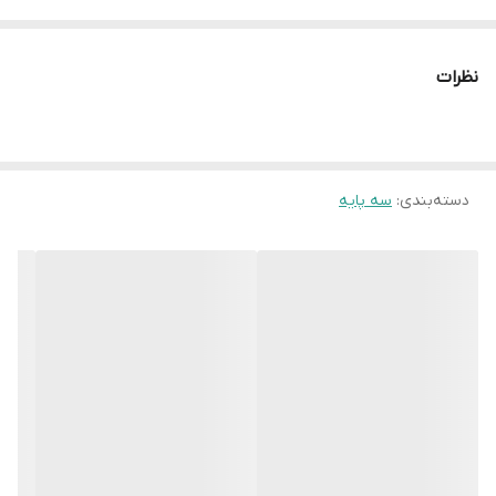
این سه پایه، قابلیت نصب گوشی موبایل به صورت افقی یا عمودی
است. همچنین شما می توانید با حذف میله افقی، گوشی موبایل را
نظرات
مستقیما روی سه پایه نصب
دسته‌بندی
:
سه پایه