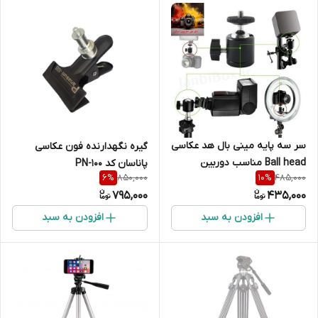
سر سه پایه مینی بال هد عکاسی
گیره نگهدارنده فون عکاسی
Ball head مناسب دوربین
پاناسان کد PN-100
850,000
485,000
6
%
10
%
عکاسی و فیلمبرداری و رینگ
795,000
435,000
لایت و لوازم نورپردازی جانبی
باکس
افزودن به سبد
افزودن به سبد