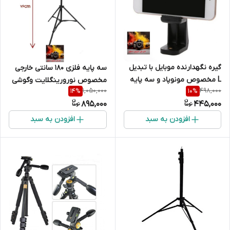
گیره نگهدارنده موبایل با تبدیل
سه پایه فلزی 180 سانتی خارجی
L مخصوص مونوپاد و سه پایه
مخصوص نورورینگلایت وگوشی
1,050,000
498,000
14
%
10
%
{خارجی }
موبایل
895,000
445,000
افزودن به سبد
افزودن به سبد