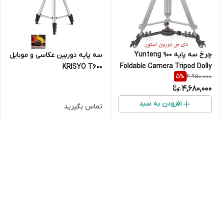
چرخ سه پایه Yunteng 900
سه پایه دوربین عکاسی و موبایل
Foldable Camera Tripod Dolly
KRISYO T600
4,950,000
5
%
With Portable Bag
4,680,000
افزودن به سبد
تماس بگیرید