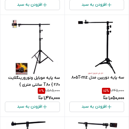
افزودن به سبد
افزودن به سبد
سه پایه دوربین مدل 805T-mz
سه پایه موبایل ونورورینگلایت
T80 { 2.20 سانتی متری }
1,585,000
1,245,000
7
%
15
%
باهولدرموبایل
1,470,000
1,050,000
افزودن به سبد
افزودن به سبد