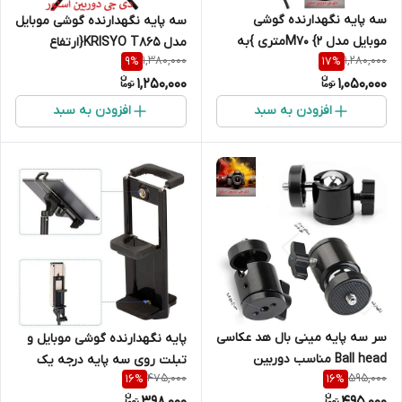
سه پایه نگهدارنده گوشی
سه پایه نگهدارنده گوشی موبایل
موبایل مدل M70 {2متری }به
مدل KRISYO T865{ارتفاع
1,380,000
1,280,000
9
%
17
%
همراه هولدر موبایل
138سانت}هولدرتبلت
1,250,000
1,050,000
افزودن به سبد
افزودن به سبد
سر سه پایه مینی بال هد عکاسی
پایه نگهدارنده گوشی موبایل و
Ball head مناسب دوربین
تبلت روی سه پایه درجه یک
475,000
595,000
16
%
16
%
عکاسی و فیلمبرداری و رینگ
398,000
495,000