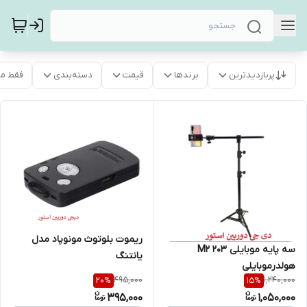
پربازدیدترین
برندها
قیمت
دسته‌بندی
فقط م
ریموت بلوتوث مونوپاد مدل
سه پایه موبایلی 203 M2
یانتنگ
هولدرموبایلی
495,000
1,240,000
20
%
15
%
395,000
1,050,000