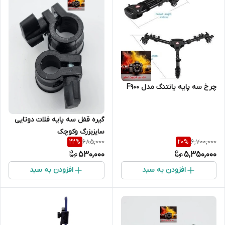
چرخ سه پایه یانتنگ مدل F900
گیره قفل سه پایه فلات دوتایی
سایزبزرگ وکوچک
685,000
6,700,000
22
%
20
%
530,000
5,350,000
افزودن به سبد
افزودن به سبد