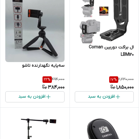
ال براکت دوربین Coman
LBM120
سه‌پایه نگهدارنده تاشو
494,000
2,230,000
22
%
17
%
384,000
1,850,000
افزودن به سبد
افزودن به سبد