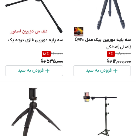
سه پایه دوربین بیک مدل Q720
سه پایه دوربین فلزی درجه یک
{اصلی }مشکی
660,000
12,800,000
18
%
6
%
535,000
12,000,000
افزودن به سبد
افزودن به سبد