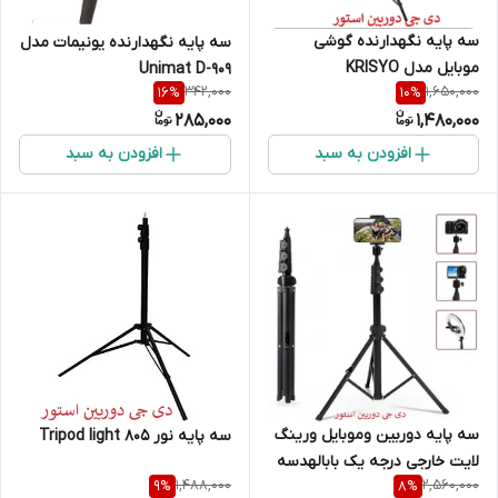
سه پایه نگهدارنده گوشی
سه پایه نگهدارنده یونیمات مدل
موبایل مدل KRISYO
Unimat D-909
342,000
1,650,000
16
%
10
%
T875{هولدرتبلت}{200سانتی }
285,000
1,480,000
افزودن به سبد
افزودن به سبد
سه پایه دوربین وموبایل ورینگ
سه پایه نور 805 Tripod light
لایت خارجی درجه یک بابالهدسه
1,488,000
2,560,000
9
%
8
%
پایه وهولدرموبایل