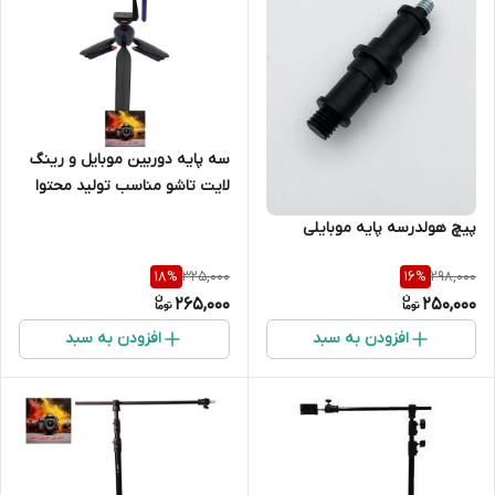
سه پایه دوربین موبایل و رینگ
لایت تاشو مناسب تولید محتوا
پیچ هولدرسه پایه موبایلی
325,000
298,000
18
%
16
%
265,000
250,000
افزودن به سبد
افزودن به سبد