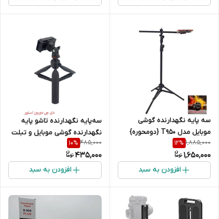
سه پایه نگهدارنده گوشی
سه‌پایه نگهدارنده تاشو پایه
موبایل مدل T950 {دومحوره}
نگهدارنده گوشی موبایل و تبلت
485,000
1,885,000
10
%
12
%
قابلیت اتصال رینگ لایت
پنج تیکه
435,000
1,650,000
وموبایل ونور
افزودن به سبد
افزودن به سبد