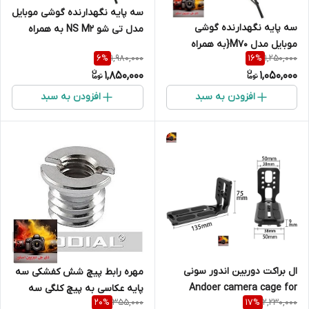
سه پایه نگهدارنده گوشی موبایل
سه پایه نگهدارنده گوشی
مدل تی شو NS M2 به همراه
موبایل مدل M70{به همراه
کلگی بالهد وهولدرموبایل
1,980,000
1,250,000
6
%
16
%
هولدرموبایل }
1,850,000
1,050,000
افزودن به سبد
افزودن به سبد
ال براکت دوربین اندور سونی
مهره رابط پیچ شش کفشکی سه
Andoer camera cage for
پایه عکاسی به پیچ کلگی سه
355,000
2,230,000
20
%
17
%
sony A7C
پایه هاما