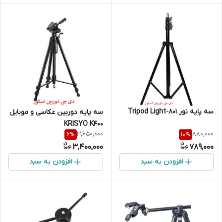
سه پایه نور Tripod Light-801
سه پایه دوربین عکاسی و موبایل
KRISYO K400
3,650,000
880,000
6
%
10
%
3,400,000
789,000
افزودن به سبد
افزودن به سبد