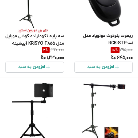
ریموت بلوتوث مونوپاد مدل
سه پایه نگهدارنده گوشی موبایل
RCB-STP-001
مدل KRISYO T855 {بیشینه
1,320,000
795,000
6
%
18
%
ارتفاع درحالت تی 138سانت }
1,230,000
645,000
افزودن به سبد
افزودن به سبد