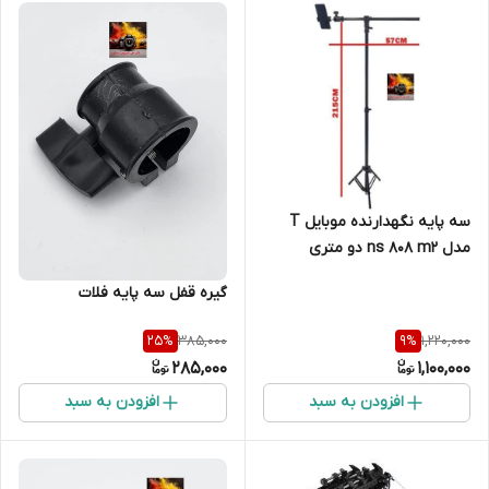
سه پایه نگهدارنده موبایل T
مدل ns 808 m2 دو متری
گیره قفل سه پایه فلات
385,000
1,220,000
25
%
9
%
285,000
1,100,000
افزودن به سبد
افزودن به سبد