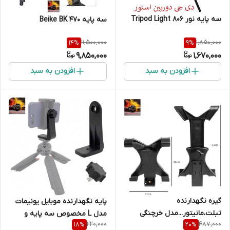
سه پایه نور Tripod Light 806
سه پایه Beike BK 470
11,500,000
1,850,000
14
%
9
%
9,850,000
1,670,000
افزودن به سبد
افزودن به سبد
گیره نگهدارنده
پایه نگهدارنده موبایل یونیمات
تبلت،مانیتور...مدل خرچنگی
مدل L مخصوص سه پایه و
220,000
487,000
18
%
20
%
مونوپاد