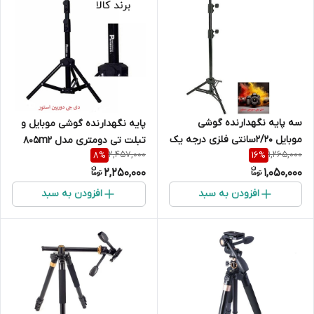
سه پایه نگهدارنده گوشی
پایه نگهدارنده گوشی موبایل و
موبایل 2/20سانتی فلزی درجه یک
تبلت تی دومتری مدل 805m2
2,457,000
1,265,000
8
%
16
%
باهددومحوره موبایل
2,250,000
1,050,000
افزودن به سبد
افزودن به سبد