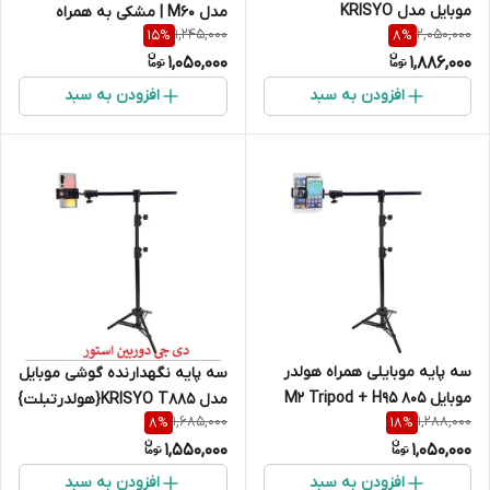
موبایل مدل KRISYO
مدل M60 | مشکی به همراه
1,245,000
2,050,000
15
%
8
%
T895{پایه بزرگ ومیله بلند}
هولدر موبایل138سانت
1,050,000
1,886,000
هولدرتبلت {2/30سانتی متر }
افزودن به سبد
افزودن به سبد
سه پایه موبایلی همراه هولدر
سه پایه نگهدارنده گوشی موبایل
موبایل 805 M2 Tripod + H95
مدل KRISYO T885{هولدرتبلت}
1,685,000
1,288,000
8
%
18
%
{2متری }
1,550,000
1,050,000
افزودن به سبد
افزودن به سبد