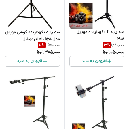
سه پایه T نگهدارنده موبایل
سه پایه نگهدارنده گوشی موبایل
۳۰8
مدل k65 باهلدرموبایل
1,550,000
1,220,000
10
%
13
%
1,385,000
1,050,000
افزودن به سبد
افزودن به سبد