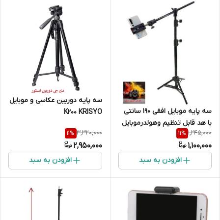
سه پایه دوربین عکاسی و موبایل
سه پایه موبایل افقی 190 سانتی
K200 KRISYO
با هد قابل تنظیم وهولدرموبایل
3,320,000
1,245,000
11
%
11
%
2,950,000
1,100,000
افزودن به سبد
افزودن به سبد