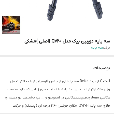
سه پایه دوربین بیک مدل Q720 {اصلی }مشکی
برند:
سه پایه
توضیحات
Q720H از برند Beike سه پایه ای از جنس آلومینیوم با حداکثر تحمل
وزن 10 کیلوگرم است.این سه پایه با قابلیت های زیادی که دارد مناسب
عکاسی معماری،طبیعت،عکاسی در استودیو و … می باشد.هد دو دسته ی
فلزی سه پایه Q720H امکان چرخش 360 درجه ای (پنینگ) و حرکت
تیلت از -90 تا +90 درجه را داراست.دو تراز دایره ای و استوانه ای موجود