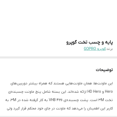
پایه و چسب تخت گوپرو
برند:
گوپرو GOPRO
توضیحات
این ماونت‌ها، همان ماونت‌هایی هستند که همراه بیشتر دوربین‌های
Hero و HD Hero ارائه شده‌اند. این بسته شامل پنج ماونت چسبنده‌ی
تخت ۳M است. پشت چسبنده‌ی VHB ۴۹۹۱ به کار گرفته شده در ۳M، به
کاربر این اطمینان را می‌دهد که ماونت در جای خود محکم قرار گیرد ولی
به راحتی می‌تواند در اثر اعمال حرارت (مانند سشوار) آن را جدا کرد.