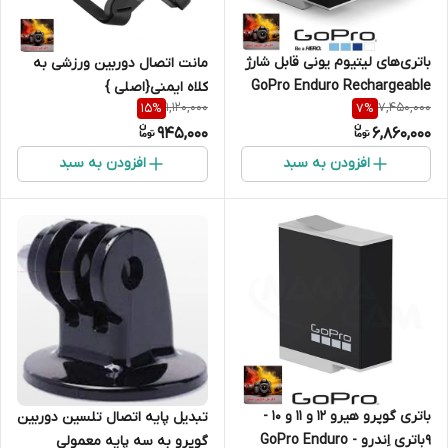
باتری‌های لیتیوم یونی قابل شارژ
مانت اتصال دوربین ورزشی به
GoPro Enduro Rechargeable
کلاه ایمنی{اصلی }
1,120,000
7,450,000
15
%
7
%
Li-Ion Batteries for HERO9/10
945,000
6,860,000
Black (2-Pack)
افزودن به سبد
افزودن به سبد
باتری گوپرو هیرو 12 و 11 و 10 -
تبدیل پایه اتصال تلسین دوربین
9باتری اِندرو - GoPro Enduro
گوپرو به سه پایه معمولی