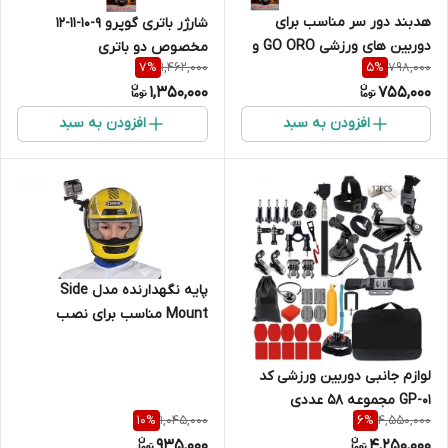
هدبند دور سر مناسب برای
شارژر باتری گوپرو 9-10-11-12
دوربین های ورزشی GO ORO و
مخصوص دو باتری
1,462,000
798,000
7
%
5
%
EKEN
1,350,000
755,000
افزودن به سبد
افزودن به سبد
پایه نگهدارنده مدل Side
Mount مناسب برای نصب
دوربین ورزشی گوپرو
لوازم جانبی دوربین ورزشی کد
GP-01 مجموعه 58 عددی
1,045,000
4,550,000
10
%
6
%
935,000
4,250,000