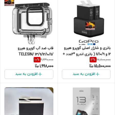
باتری و شارژر اصلی گوپرو هیرو
قاب ضد آب گوپرو هیرو
12 و 11/10/9 ( باتری اندرو *2عدد +
/13/9/12/10/11 /TELESIN
2,230,000
17,800,000
10
%
12
%
شارژر دوبل )
1,998,000
15,500,000
افزودن به سبد
افزودن به سبد