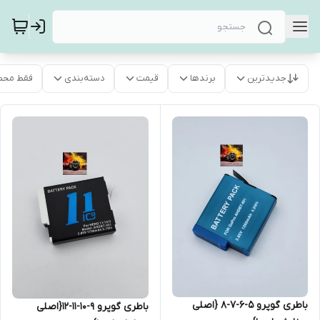
جدیدترین
برندها
قیمت
دسته‌بندی
فقط محص
باطری گوپرو 5-6-7-8 {اصلی
باطری گوپرو 9-10-11-12{اصلی