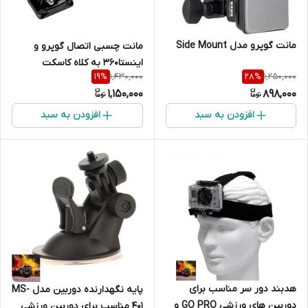
مانت گوپرو مدل Side Mount
مانت چسبی اتصال گوپرو و
اینستا360 به کلاه کاسکت
1,430,000
1,250,000
19
%
28
%
1,150,000
898,000
افزودن به سبد
افزودن به سبد
هدبند دور سر مناسب برای
پایه نگهدارنده دوربین مدل MS-
دوربین های ورزشی GO PRO و
401 مناسب برای دوربین ورزشی