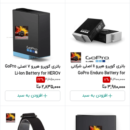
باتری گوپرو هیرو 11 اصلی شرکتی
باتری گوپرو هیرو 7 اصلی GoPro
GoPro Enduro Battery for
Li-Ion Battery for HERO7
3,650,000
4,300,000
22
%
7
%
HERO11 Black تکی
Black Original
2,835,000
3,980,000
افزودن به سبد
افزودن به سبد