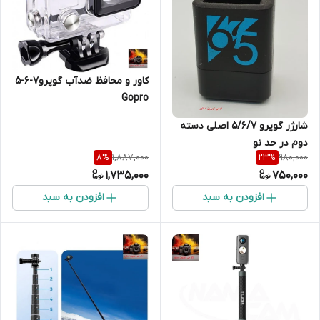
کاور و محافظ ضدآب گوپرو7-6-5
Gopro
شارژر گوپرو 5/6/7 اصلی دسته
دوم در حد نو
1,887,000
980,000
8
%
23
%
1,735,000
750,000
افزودن به سبد
افزودن به سبد