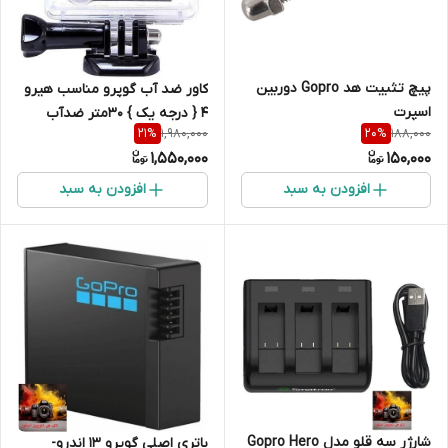
پیچ تثبیت هد Gopro دوربین
کاور ضد آب گوپرو مناسب هیرو
اسپرت
۴ { درجه یک } 30متر ضدآب
1,980,000
188,000
21
%
20
%
و3مترضدضربه
1,550,000
150,000
افزودن به سبد
افزودن به سبد
شارژر سه قلو مدل Gopro Hero
باتری اصلی گوپرو 13 اندرو-