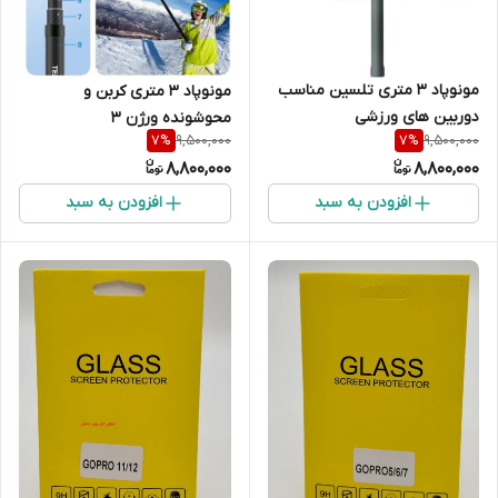
مونوپاد 3 متری تلسین مناسب
مونوپاد 3 متری کربن و
دوربین های ورزشی
محوشونده ورژن 3
9,500,000
9,500,000
7
%
7
%
تلسین{اصلی}
8,800,000
8,800,000
افزودن به سبد
افزودن به سبد