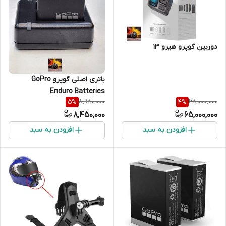
دوربین گوپرو هیرو 13
باتری اصلی گوپرو GoPro
Enduro Batteries
8,980,000
68,000,000
5
%
4
%
HERO9/10/11/12 دوقلو
8,450,000
65,000,000
افزودن به سبد
افزودن به سبد