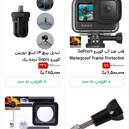
قاب ضد آب گوپرو 9/GoPro
تبدیل پیچ ۱٫۴ اینچ دوربین
Waterproof Frame Protective
گوپرو Gopro درجه یک
Housing for Hero/13/ 10/11/12 {
432,000
6,900,000
34
%
5
%
اصلی شرکت چین پیچ دار}
285,000
6,500,000
افزودن به سبد
افزودن به سبد