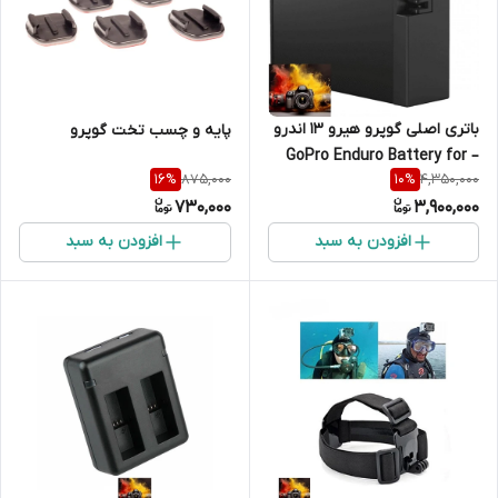
باتری اصلی گوپرو هیرو 13 اندرو
پایه و چسب تخت گوپرو
– GoPro Enduro Battery for
875,000
4,350,000
16
%
10
%
HERO13 { اصلی شرکتی }
730,000
3,900,000
افزودن به سبد
افزودن به سبد