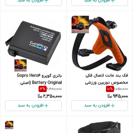
افزودن به سبد
افزودن به سبد
فک بند مانت اتصال فکی
باتری گوپرو Gopro Hero4
مخصوص دوربین ورزشی
Battery Original {اصلی
2,680,000
1,050,000
12
%
10
%
اورجینال شرکتی }
2,350,000
945,000
افزودن به سبد
افزودن به سبد