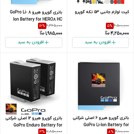
کیت لوازم جانبی 53 تکه گوپرو
باتری گوپرو هیرو 8 GoPro Li-
Ion Battery for HERO8 HC
2,365,000
4,500,000
16
%
5
%
1,985,000
4,250,000
افزودن به سبد
افزودن به سبد
باتری گوپرو هیرو 6 اصلی شرکتی
باتری گوپرو هیرو 12 اصلی شرکتی
GoPro Li-Ion Battery for
GoPro Enduro Battery for
7,850,000
3,100,000
3
%
8
%
HERO6 Black
HERO12/11/10/9 Black {دوتایی}