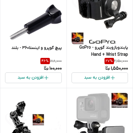
پابندوبازوبند گوپرو - GoPro
پیچ گوپرو و اینستا۳۶۰ - بلند
Hand + Wrist Strap
188,000
2,150,000
46
%
27
%
100,000
1,550,000
افزودن به سبد
افزودن به سبد