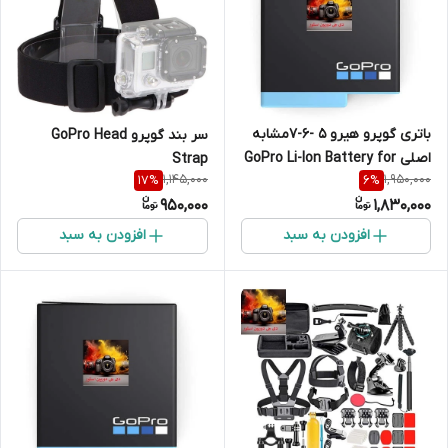
باتری گوپرو هیرو 5 -6-7مشابه
سر بند گوپرو GoPro Head
اصلی GoPro Li-Ion Battery for
Strap
1,145,000
1,950,000
17
%
6
%
HERO5 Black
950,000
1,830,000
افزودن به سبد
افزودن به سبد