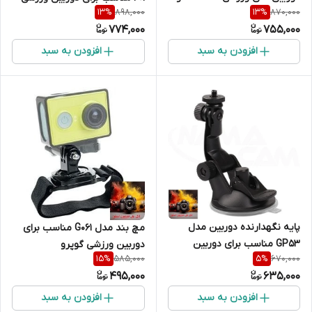
898,000
870,000
13
%
13
%
EKEN { درجه یک }
گوپرو
774,000
755,000
افزودن به سبد
افزودن به سبد
پایه نگهدارنده دوربین مدل
مچ بند مدل G061 مناسب برای
GP53 مناسب برای دوربین
دوربین ورزشی گوپرو
585,000
670,000
15
%
5
%
ورزشی گوپرو - ساکشن کوچک
495,000
635,000
افزودن به سبد
افزودن به سبد