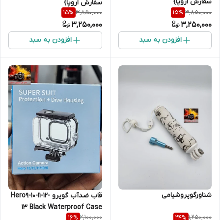
سفارش اروپا}
سفارش اروپا}
3,850,000
3,850,000
15
%
15
%
3,250,000
3,250,000
افزودن به سبد
افزودن به سبد
شناورگوپروشیامی
قاب ضدآب گوپرو Hero9-10-11-12-
13 Black Waterproof Case
2,100,000
1,250,000
16
%
24
%