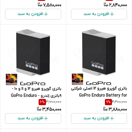
7,580,000
2,840,000
افزودن به سبد
افزودن به سبد
باتری گوپرو هیرو 12 اصلی شرکتی
باتری گوپرو هیرو 12 و 11 و 10 -
GoPro Enduro Battery for
9باتری اِندرو - GoPro Enduro
3,700,000
4,300,000
6
%
9
%
HERO12/11/10/9 Black
Batteries
3,450,000
3,880,000
افزودن به سبد
افزودن به سبد