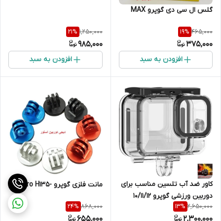
گلس ال سی دی گوپرو MAX
1,250,000
465,000
21
%
19
%
985,000
375,000
افزودن به سبد
افزودن به سبد
کاور ضد آب تلسین مناسب برای
مانت فلزی گوپرو -Gopro H135
دوربین ورزشی گوپرو 10/11/12
868,000
2,650,000
24
%
13
%
655,000
2,300,000