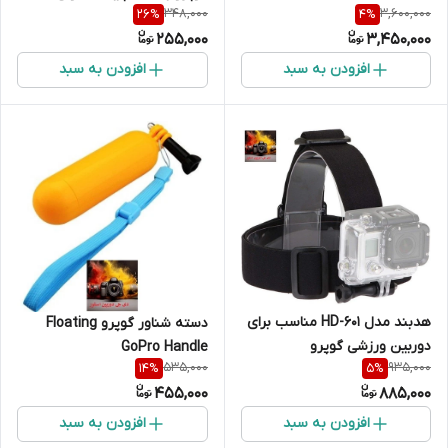
348,000
3,600,000
26
%
4
%
Batteries
255,000
3,450,000
افزودن به سبد
افزودن به سبد
هدبند مدل HD-601 مناسب برای
دسته شناور گوپرو Floating
دوربین ورزشی گوپرو
GoPro Handle
535,000
935,000
14
%
5
%
455,000
885,000
افزودن به سبد
افزودن به سبد