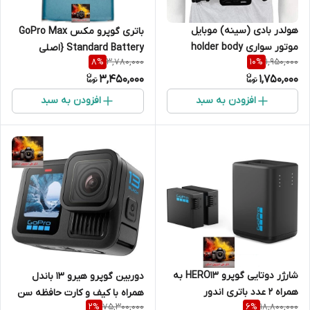
هولدر بادی (سینه) موبایل
باتری گوپرو مکس GoPro Max
موتور سواری holder body
Standard Battery {اصلی
3,780,000
1,950,000
8
%
10
%
خارجی
شرکتی سفارش اروپا}
3,450,000
1,750,000
افزودن به سبد
افزودن به سبد
شارژر دوتایی گوپرو HERO13 به
دوربین گوپرو هیرو 13 باندل
همراه ۲ عدد باتری اندور
همراه با کیف و کارت حافظه سن
75,300,000
18,800,000
2
%
6
%
دیسک 64 گیگابایت