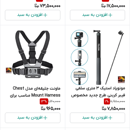
73,500,000
17,500,000
افزودن به سبد
افزودن به سبد
مونوپاد استیک 3 متری سلفی
ماونت جلیقه‌ای مدل Chest
فیبر کربنی طرح جدید مخصوص
Mount Harness مناسب برای
1,120,000
7,980,000
13
%
1
%
دوربینهای گوپرو و اینستا360
GoPro/ EKEN {درجه یک }
965,000
7,850,000
{سایزبزرگ}
افزودن به سبد
افزودن به سبد