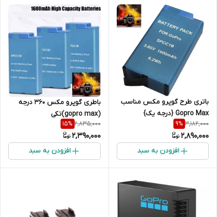
باتری طرح گوپرو مکس مناسب
باطری گوپرو مکس 360 درجه
Gopro Max {درجه یک}
(gopro max)تکی
2,835,000
3,182,000
15
%
9
%
2,390,000
2,890,000
افزودن به سبد
افزودن به سبد