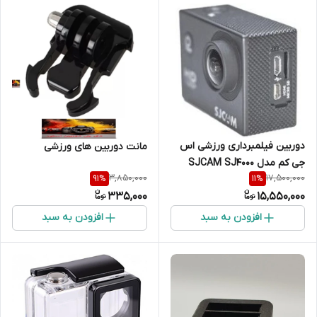
دوربین فیلمبرداری ورزشی اس
مانت دوربین های ورزشی
جی کم مدل SJCAM SJ4000
3,850,000
17,500,000
91
%
11
%
335,000
15,550,000
افزودن به سبد
افزودن به سبد