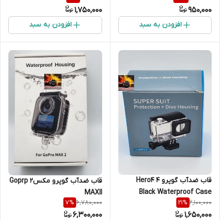
1,750,000
950,000
افزودن به سبد
افزودن به سبد
قاب ضدآب گوپرو 4 Hero4
قاب ضدآب گوپرو مکس2 Goprp
Black Waterproof Case
MAXII
6,780,000
2,100,000
7
%
21
%
6,300,000
1,650,000