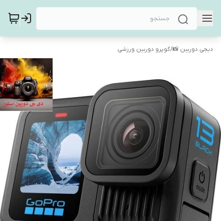
دیجی دوربین 📸
/
گوپرو دوربین ورزشی