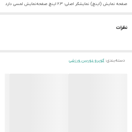
صفحه نمایش (اینچ) نمایشگر اصلی: ۲.۳ اینچ صفحه‌نمایش لمسی دارد
صفحه‌نمایش قابل چرخش ندارد قابلیت فیلم‌برداری دارد حداکثر
رزولوشن فیلم‌برداری 5.3K لرزش‌گیر هنگام فیلم‌برداری دارد میکروفون
نظرات
دارد بلندگو دارد نوع حافظه جانبی میکرو SD HDMI ندارد ارتباط بی‌سیم
دارد ورودی میکروفون ندارد خروجی هدفون ندارد سایر درگاه‌های اتصال
USB-C باتری باتری‌پک توضیح باتری باتری قابل شارژ از نوع لیتیوم-یون
دسته‌بندی
:
گوپرو دوربین ورزشی
قابلیت ضد‌آب بودن بله حداکثر عمق ضد‌آب بود
باندل ویژه به همراه کیف و رم ۶۴ گیگابایتی دوربین ورزشی با کیفیت
فوق‌العاده و قابل‌حمل توانایی فیلم‌برداری با کیفیت 5.3K و نرخ ۶۰ فریم
بر ثانیه عکاسی با وضوح ۲۷ مگاپیکسل مجهز به پردازنده جدید برای
بهبود سرعت و عملکرد ضد آب تا عمق ۱۰ متر بدون نیاز به قاب محافظ
قابلیت تثبیت تصویر HyperSmooth 6.0 کنترل صوتی برای ضبط و
توقف ویدئو مجهز به GPS و حسگرهای حرکتی برای تحلیل داده‌ها امکان
انتقال سریع فایل‌ها به موبایل با اتصال بی‌سیم سازگار با اپلیکیشن