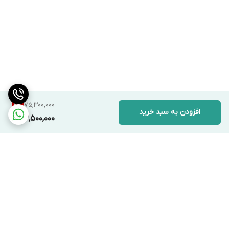
75,300,000
2
%
افزودن به سبد خرید
73,500,000
برگشت به بالا