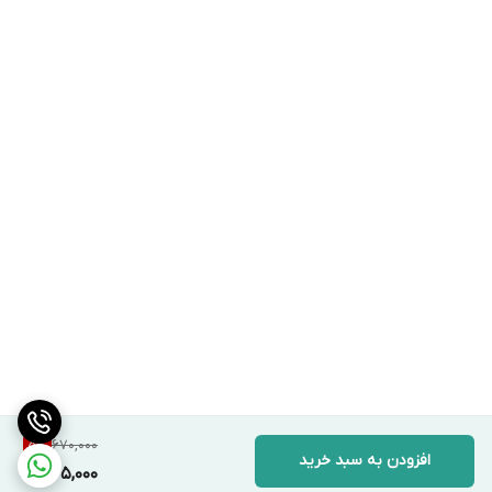
670,000
5
%
افزودن به سبد خرید
635,000