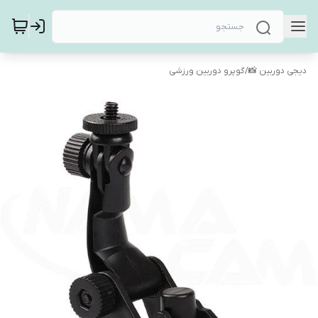
دیجی دوربین 📸
/
گوپرو دوربین ورزشی