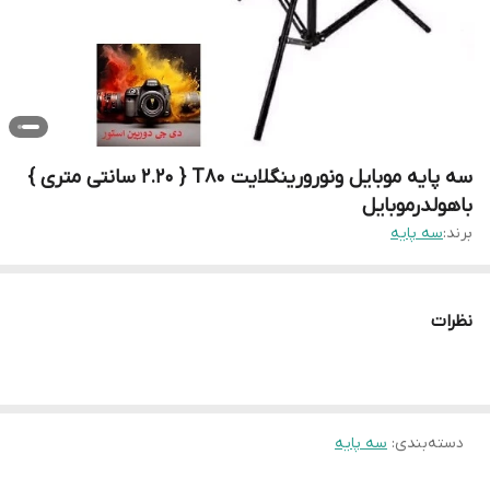
سه پایه موبایل ونورورینگلایت T80 { 2.20 سانتی متری }
باهولدرموبایل
برند:
سه پایه
نظرات
دسته‌بندی
:
سه پایه