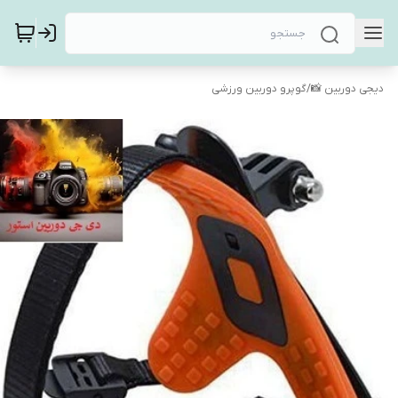
دیجی دوربین 📸
/
گوپرو دوربین ورزشی