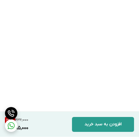
432,000
34
%
افزودن به سبد خرید
285,000