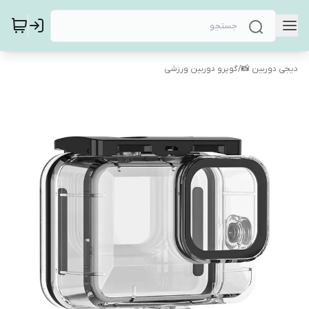
دیجی دوربین 📸
/
گوپرو دوربین ورزشی