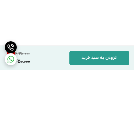
4,990,000
10
%
افزودن به سبد خرید
4,450,000
برگشت به بالا