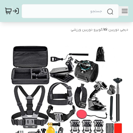
دیجی دوربین 📸
/
گوپرو دوربین ورزشی