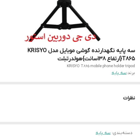
سه پایه نگهدارنده گوشی موبایل مدل KRISYO
T865{ارتفاع 138سانت}هولدرتبلت
KRISYO T865 mobile phone holder tripod
برند:
سه پایه
نظرات
دسته‌بندی
:
سه پایه