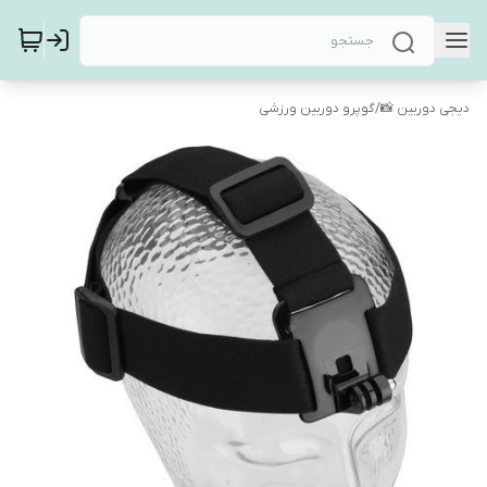
دیجی دوربین 📸
/
گوپرو دوربین ورزشی