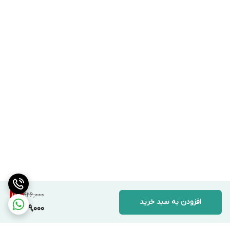
926,000
19
%
افزودن به سبد خرید
749,000