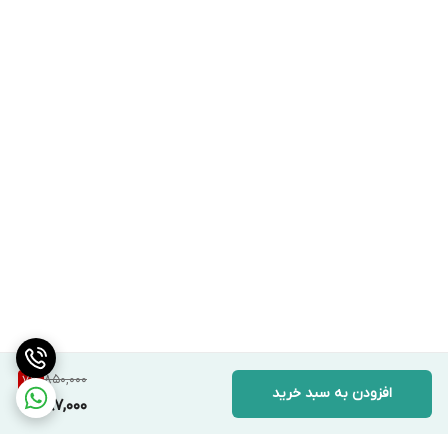
850,000
7
%
افزودن به سبد خرید
787,000