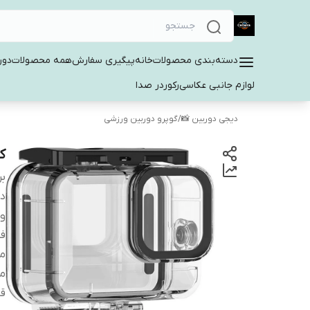
دسته‌بندی محصولات
خانه
پیگیری سفارش
همه محصولات
دور
لوازم جانبی عکاسی
رکوردر صدا
دیجی دوربین 📸
/
گوپرو دوربین ورزشی
کا
بر
دس
وی
ف
من
من
قا