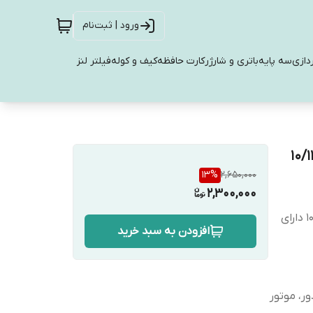
ورود | ثبت‌نام
دازی
سه پایه
باتری و شارژر
کارت حافظه
کیف و کوله
فیلتر لنز
13
%
2,650,000
2,300,000
قابل استفاده تا عمق ۴۵ متر مناسب برای گوپرو هیرو ۹ و ۱۰ دارای
افزودن به سبد خرید
ر، موتور