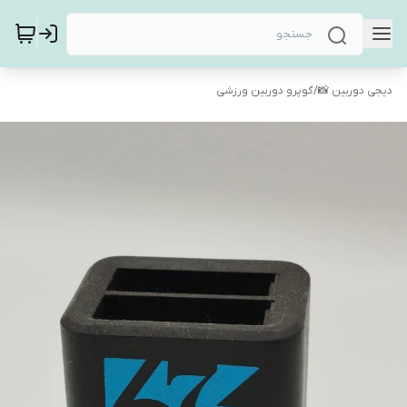
دیجی دوربین 📸
/
گوپرو دوربین ورزشی